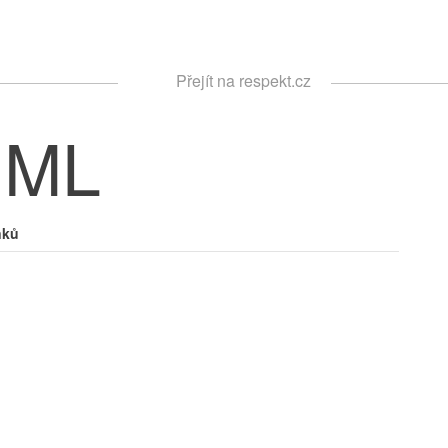
Respekt
Přejít na respekt.cz
Vyhledávání
IML
nků