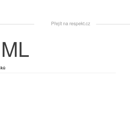
Respekt
Přejít na respekt.cz
Vyhledávání
IML
nků