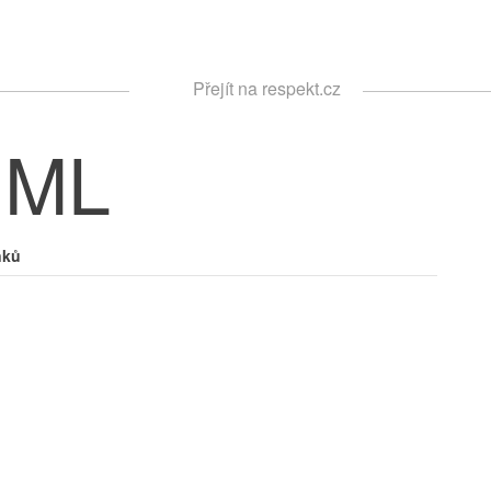
Respekt
Přejít na respekt.cz
Vyhledávání
IML
nků